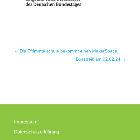
←
Die Pfrimmtalschule bekommt einen MakerSpace
Busstreik am 02.02.24
→
Impressum
Datenschutzerklärung