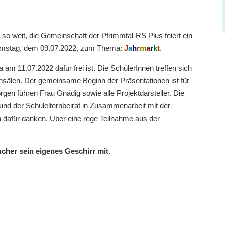
 so weit, die Gemeinschaft der Pfrimmtal-RS Plus feiert ein
 Samstag, dem 09.07.2022, zum Thema:
J
a
h
r
m
a
r
k
t
.
da am 11.07.2022 dafür frei ist. Die SchülerInnen treffen sich
ensälen. Der gemeinsame Beginn der Präsentationen ist für
n führen Frau Gnädig sowie alle Projektdarsteller. Die
und der Schulelternbeirat in Zusammenarbeit mit der
 dafür danken. Über eine rege Teilnahme aus der
ucher sein eigenes Geschirr mit.