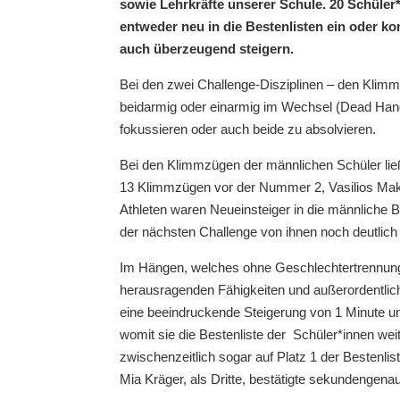
sowie Lehrkräfte unserer Schule. 20 Schüler*
entweder neu in die Bestenlisten ein oder k
auch überzeugend steigern.
Bei den zwei Challenge-Disziplinen – den Kli
beidarmig oder einarmig im Wechsel (Dead Hang)
fokussieren oder auch beide zu absolvieren.
Bei den Klimmzügen der männlichen Schüler ließ
13 Klimmzügen vor der Nummer 2, Vasilios Makri
Athleten waren Neueinsteiger in die männliche B
der nächsten Challenge von ihnen noch deutlic
Im Hängen, welches ohne Geschlechtertrennung d
herausragenden Fähigkeiten und außerordentliche
eine beeindruckende Steigerung von 1 Minute u
womit sie die Bestenliste der Schüler*innen weit
zwischenzeitlich sogar auf Platz 1 der Bestenlis
Mia Kräger, als Dritte, bestätigte sekundengenau