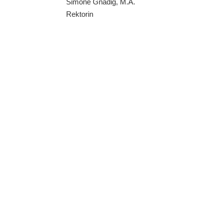
Simone Gnädig, M.A.
Rektorin